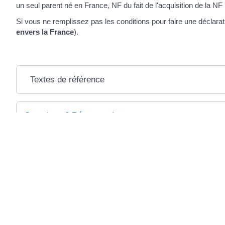
un seul parent né en France, NF du fait de l'acquisition de la NF 
Si vous ne remplissez pas les conditions pour faire une déclara
envers la France
).
Textes de référence
Questions ? Réponses !
Peut-on avoir plusieurs nationalités ?
Et aussi
Nationalité française
Étranger