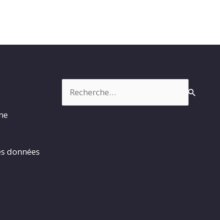
Rechercher :
rme
es données