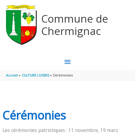
Aller au contenu
Aller au pied de page
Commune de
Chermignac
MENU
PRINCIPAL
Accueil
CULTURE LOISIRS
Cérémonies
Cérémonies
Les cérémonies patriotiques : 11 novembre, 19 mars