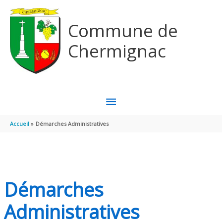
Aller au contenu
Aller au pied de page
Commune de
Chermignac
MENU
PRINCIPAL
Accueil
Démarches Administratives
Démarches
Administratives