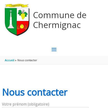
Panneau de gestion des cookies
Aller au contenu
Aller au pied de page
Commune de
Chermignac
MENU
PRINCIPAL
Accueil
Nous contacter
Nous contacter
Votre prénom (obligatoire)