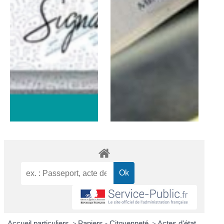
Accueil particuliers
>
Papiers - Citoyenneté
>
Actes d'état