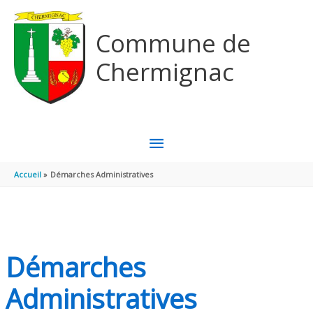
Aller au contenu
Aller au pied de page
Commune de
Chermignac
MENU
PRINCIPAL
Accueil
Démarches Administratives
Démarches
Administratives