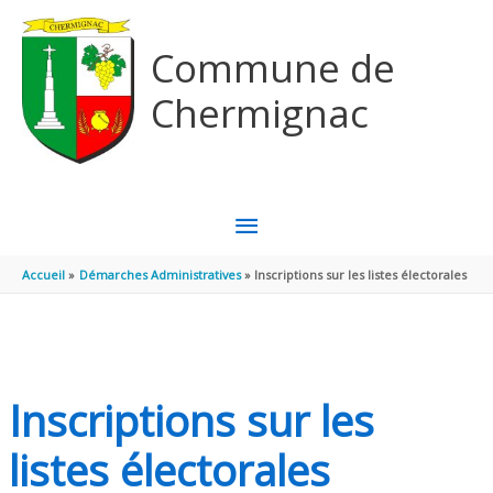
Aller au contenu
Aller au pied de page
Commune de
Chermignac
MENU
PRINCIPAL
Accueil
Démarches Administratives
Inscriptions sur les listes électorales
Inscriptions sur les
listes électorales