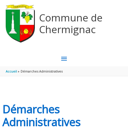
Aller au contenu
Aller au pied de page
Commune de
Chermignac
MENU
PRINCIPAL
Accueil
Démarches Administratives
Démarches
Administratives