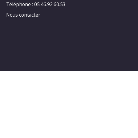
Téléphone : 05.46.92.60.53
Nous contacter
Horaires d’ouverture au public :
LUNDI : 14h00_18h00
MARDI : 14h00_18h00