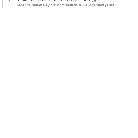
Agence nationale pour l'information sur le logement (Anil)
©
Direction de l'information légale et administrative
Mairie de Chermignac
2 place du Maréchal Leclerc
17460 Chermignac
Téléphone : 05.46.92.60.53
Nous contacter