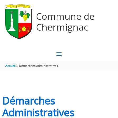
Aller au contenu
Aller au pied de page
Commune de
Chermignac
MENU
PRINCIPAL
Accueil
Démarches Administratives
Démarches
Administratives