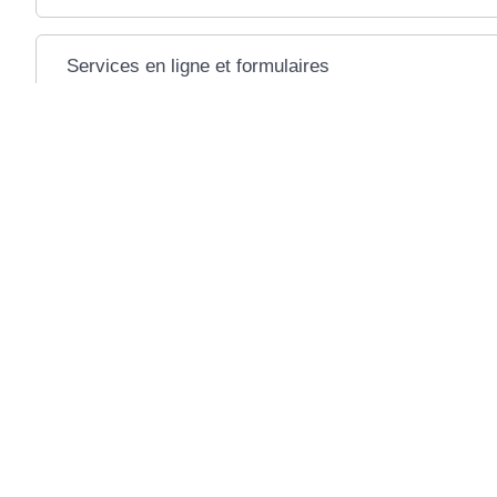
Services en ligne et formulaires
Questions ? Réponses !
Bulletin n°2 du casier judiciaire : comment faire la dema
Et aussi
Casier judiciaire : présentation des trois bulletins
Justice
©
Direction de l'information légale et administrative