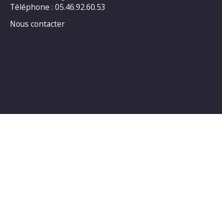
Téléphone : 05.46.92.60.53
Nous contacter
Horaires d’ouverture au public :
LUNDI : 14h00_18h00
MARDI : 14h00_18h00