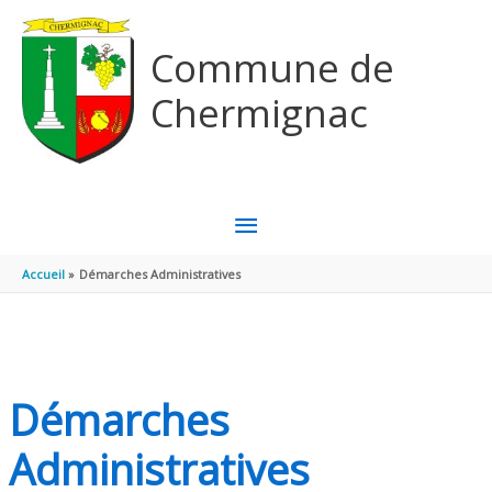
Aller au contenu
Aller au pied de page
Commune de
Chermignac
MENU
PRINCIPAL
Accueil
Démarches Administratives
Démarches
Administratives