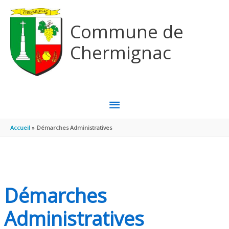
Aller au contenu
Aller au pied de page
Commune de
Chermignac
MENU
PRINCIPAL
Accueil
Démarches Administratives
Démarches
Administratives