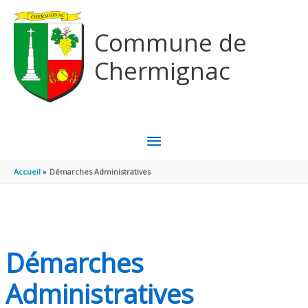
Aller au contenu
Aller au pied de page
Commune de
Chermignac
MENU
PRINCIPAL
Accueil
Démarches Administratives
Démarches
Administratives