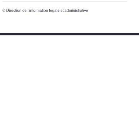
©
Direction de l'information légale et administrative
Mairie de Chermignac
2 place du Maréchal Leclerc
17460 Chermignac
Téléphone : 05.46.92.60.53
Nous contacter