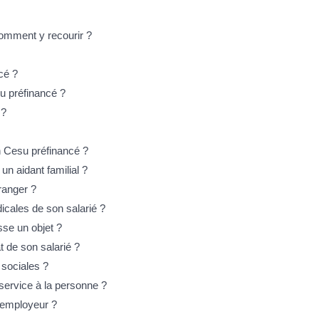
comment y recourir ?
cé ?
su préfinancé ?
 ?
un Cesu préfinancé ?
un aidant familial ?
ranger ?
dicales de son salarié ?
sse un objet ?
t de son salarié ?
 sociales ?
service à la personne ?
r employeur ?