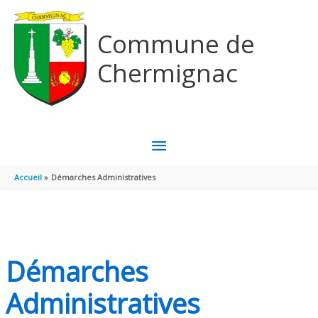
Aller au contenu
Aller au pied de page
Commune de
Chermignac
MENU
PRINCIPAL
Accueil
Démarches Administratives
Démarches
Administratives