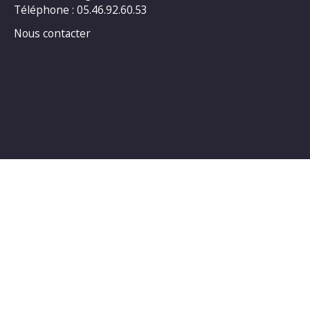
Téléphone : 05.46.92.60.53
Nous contacter
Horaires d’ouverture au public :
LUNDI : 14h00_18h00
MARDI : 14h00_18h00