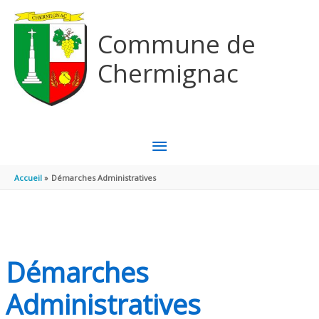
Aller au contenu
Aller au pied de page
Commune de
Chermignac
MENU
PRINCIPAL
Accueil
Démarches Administratives
Démarches
Administratives