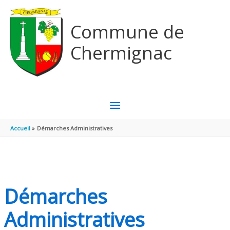
Aller au contenu
Aller au pied de page
Commune de
Chermignac
MENU
PRINCIPAL
Accueil
Démarches Administratives
Démarches
Administratives