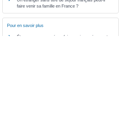
faire venir sa famille en France ?
Pour en savoir plus
Étranger non européen : faire venir son époux et
ses enfants en France
Office français de l'immigration et de l'intégration (Ofii)
©
Direction de l'information légale et administrative
Mairie de Chermignac