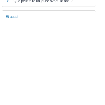
Que peut faire un jeune avant 18 ans ?
Et aussi
Inscription consulaire au registre des Français
établis hors de France
Étranger
Et aussi
Journée défense et citoyenneté (JDC)
Papiers - Citoyenneté
Pour en savoir plus
Instruction relative à l'exemption médicale de
participation à la JDC
Legifrance
Français de l'étranger : recensement et JDC