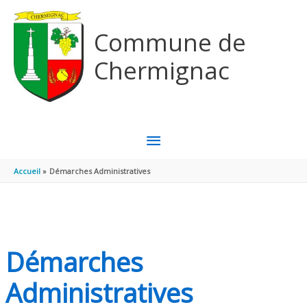
Aller au contenu
Aller au pied de page
Commune de
Chermignac
MENU
PRINCIPAL
Accueil
Démarches Administratives
Démarches
Administratives