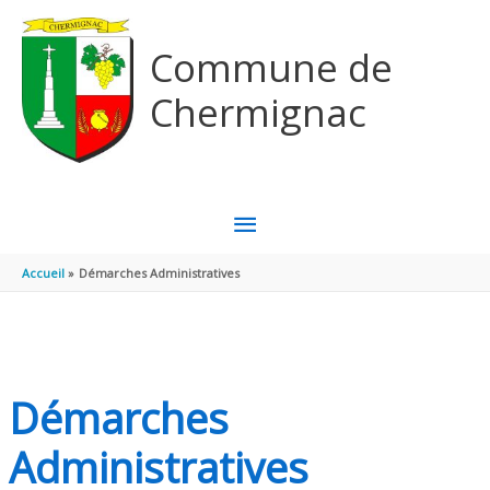
Aller au contenu
Aller au pied de page
Commune de
Chermignac
MENU
PRINCIPAL
Accueil
Démarches Administratives
Démarches
Administratives