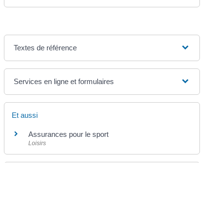
Textes de référence
Services en ligne et formulaires
Et aussi
Assurances pour le sport
Loisirs
Pour en savoir plus
Parcours acrobatique en hauteur
Ministère chargé de l'économie
Réglementation applicable aux éducateurs