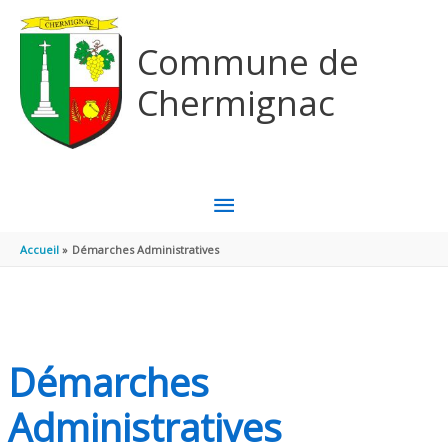
Aller au contenu
Aller au pied de page
Commune de
Chermignac
MENU
PRINCIPAL
Accueil
Démarches Administratives
Démarches
Administratives