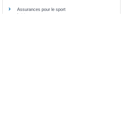
Assurances pour le sport
Loisirs
©
Direction de l'information légale et administrative
Mairie de Chermignac
2 place du Maréchal Leclerc
17460 Chermignac
Téléphone : 05.46.92.60.53
Nous contacter