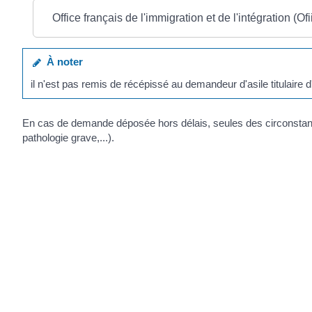
Office français de l'immigration et de l'intégration (Ofi
À noter
il n'est pas remis de récépissé au demandeur d'asile titulaire 
En cas de demande déposée hors délais, seules des circonstances
pathologie grave,...).
Textes de référence
©
Direction de l'information légale et administrative