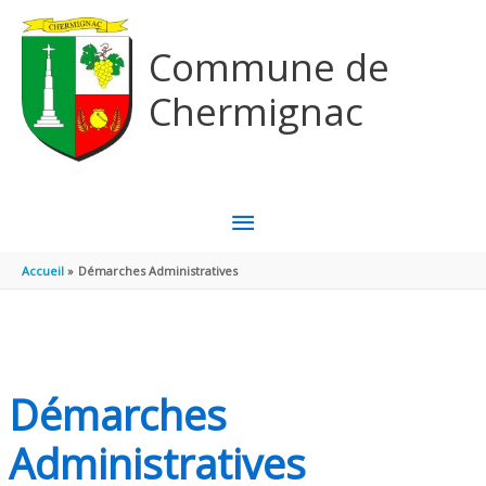
Aller au contenu
Aller au pied de page
Commune de
Chermignac
MENU
PRINCIPAL
Accueil
Démarches Administratives
Démarches
Administratives