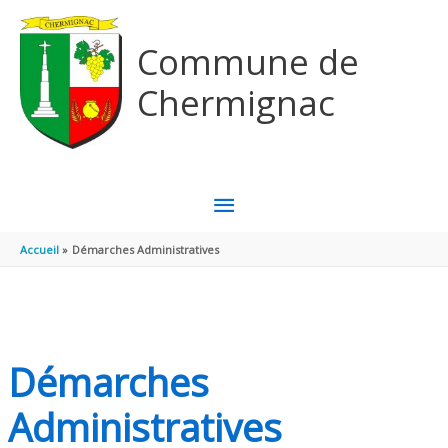
Aller au contenu
Aller au pied de page
Commune de
Chermignac
MENU
PRINCIPAL
Accueil
Démarches Administratives
Démarches
Administratives