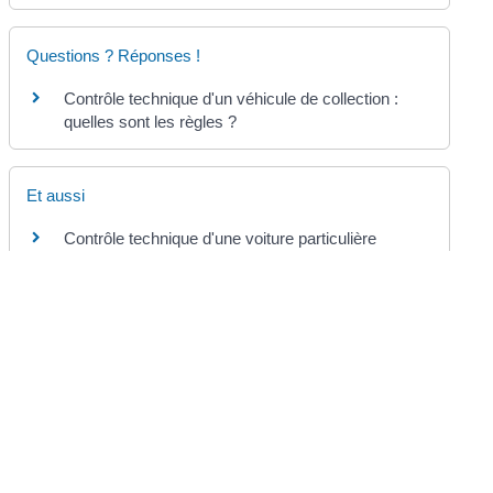
Questions ? Réponses !
Contrôle technique d'un véhicule de collection :
quelles sont les règles ?
Et aussi
Contrôle technique d'une voiture particulière
Transports
d'un utilitaire
Transports
d'un camping-car
Transports
©
Direction de l'information légale et administrative