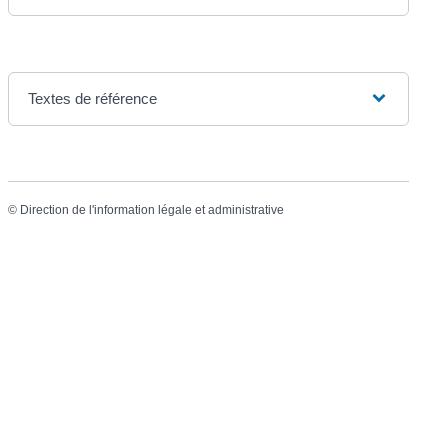
Textes de référence
©
Direction de l'information légale et administrative
Mairie de Chermignac
2 place du Maréchal Leclerc
17460 Chermignac