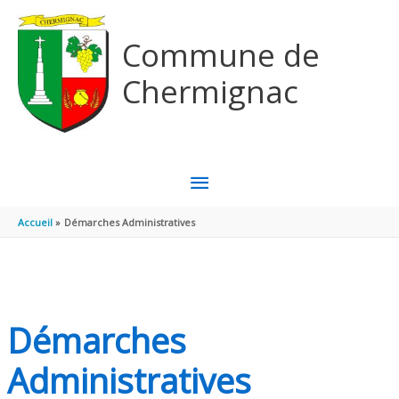
Aller au contenu
Aller au pied de page
Commune de
Chermignac
MENU
PRINCIPAL
Accueil
Démarches Administratives
Démarches
Administratives