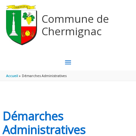
Aller au contenu
Aller au pied de page
Commune de
Chermignac
MENU
PRINCIPAL
Accueil
Démarches Administratives
Démarches
Administratives