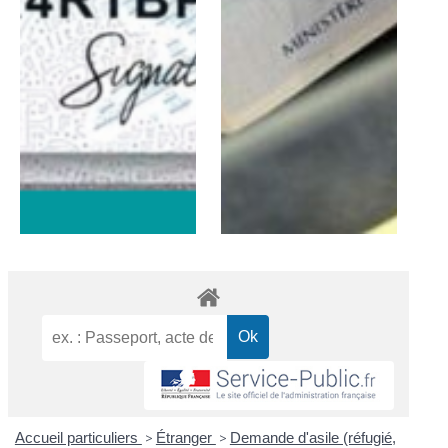
Accueil particuliers
>
Étranger
>
Demande d'asile (réfugié,