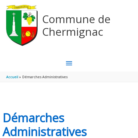
Aller au contenu
Aller au pied de page
Commune de
Chermignac
MENU
PRINCIPAL
Accueil
Démarches Administratives
Démarches
Administratives