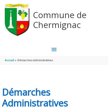
Aller au contenu
Aller au pied de page
Commune de
Chermignac
MENU
PRINCIPAL
Accueil
Démarches Administratives
Démarches
Administratives