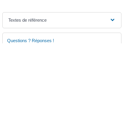
Textes de référence
Questions ? Réponses !
Peut-on demander la révision d'une décision de
justice administrative ?
©
Direction de l'information légale et administrative