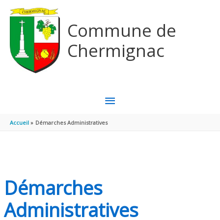
Aller au contenu
Aller au pied de page
Commune de
Chermignac
MENU
PRINCIPAL
Accueil
Démarches Administratives
Démarches
Administratives