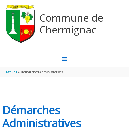
Aller au contenu
Aller au pied de page
Commune de
Chermignac
MENU
PRINCIPAL
Accueil
Démarches Administratives
Démarches
Administratives