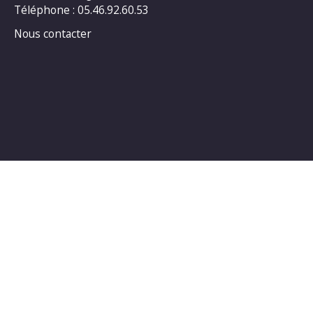
Téléphone : 05.46.92.60.53
Nous contacter
Horaires d’ouverture au public :
LUNDI : 14h00_18h00
MARDI : 14h00_18h00