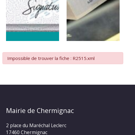
Impossible de trouver la fiche : R2515.xml
Mairie de Chermignac
2 place du Maréchal Leclerc
17460 Chermignac