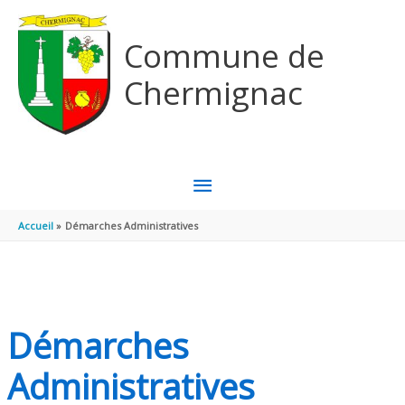
Aller au contenu
Aller au pied de page
Commune de
Chermignac
MENU
PRINCIPAL
Accueil
Démarches Administratives
Démarches
Administratives