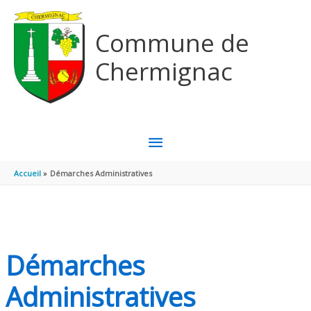
Aller au contenu
Aller au pied de page
Commune de
Chermignac
MENU
PRINCIPAL
Accueil
Démarches Administratives
Démarches
Administratives