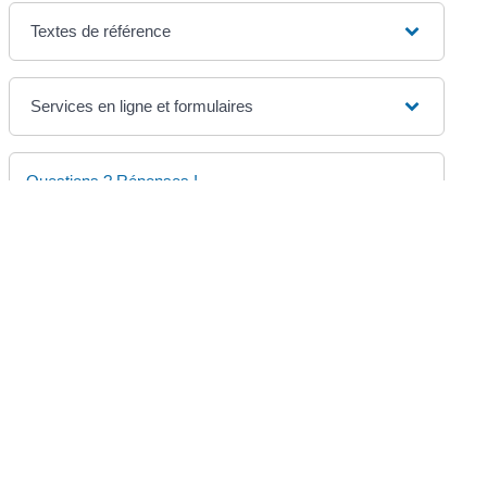
Textes de référence
Services en ligne et formulaires
Questions ? Réponses !
Procès civil : comment agir rapidement devant le
tribunal ?
©
Direction de l'information légale et administrative