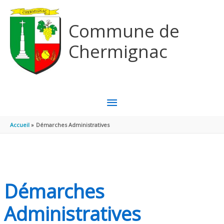
Aller au contenu
Aller au pied de page
Commune de
Chermignac
MENU
PRINCIPAL
Accueil
Démarches Administratives
Démarches
Administratives