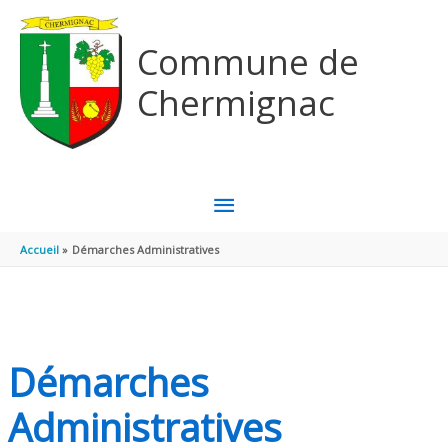
Aller au contenu
Aller au pied de page
Commune de
Chermignac
MENU
PRINCIPAL
Accueil
Démarches Administratives
Démarches
Administratives