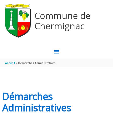
Aller au contenu
Aller au pied de page
Commune de
Chermignac
MENU
PRINCIPAL
Accueil
Démarches Administratives
Démarches
Administratives