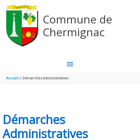
Aller au contenu
Aller au pied de page
Commune de
Chermignac
MENU
PRINCIPAL
Accueil
Démarches Administratives
Démarches
Administratives