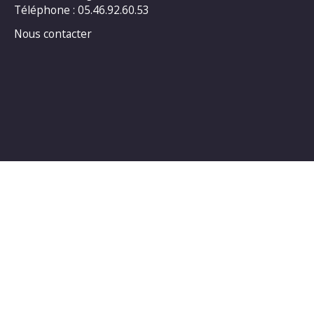
Téléphone : 05.46.92.60.53
Nous contacter
Horaires d’ouverture au public :
LUNDI : 14h00_18h00
MARDI : 14h00_18h00