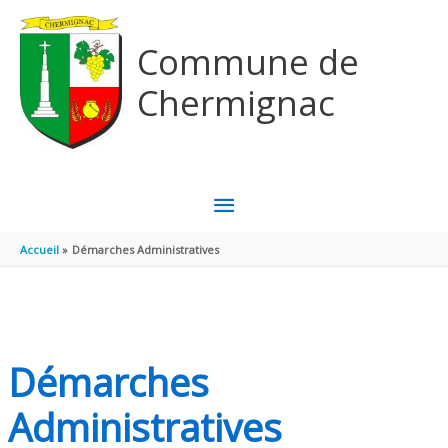
Aller au contenu
Aller au pied de page
Commune de
Chermignac
MENU
PRINCIPAL
Accueil
Démarches Administratives
Démarches
Administratives