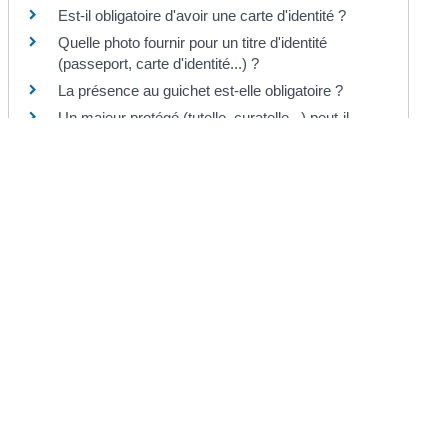
Est-il obligatoire d'avoir une carte d'identité ?
Quelle photo fournir pour un titre d'identité
(passeport, carte d'identité...) ?
La présence au guichet est-elle obligatoire ?
Un majeur protégé (tutelle, curatelle...) peut-il
demander un titre d'identité ?
Comment remplir le formulaire de demande de
carte d'identité ou de passeport ?
Sans domicile stable ou fixe (SDF) : comment
obtenir une domiciliation ?
Pour en savoir plus
Consuls honoraires habilités à remettre les
cartes d'identité et les passeports
Legifrance