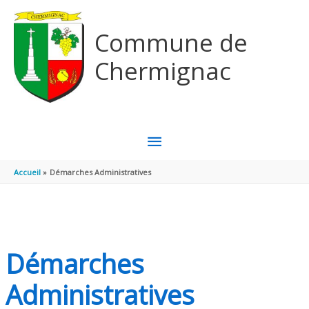
Aller au contenu
Aller au pied de page
Commune de
Chermignac
MENU
PRINCIPAL
Accueil
Démarches Administratives
Démarches
Administratives