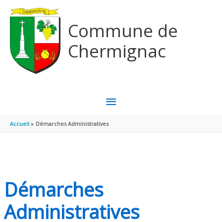
Aller au contenu
Aller au pied de page
Commune de
Chermignac
MENU
PRINCIPAL
Accueil
Démarches Administratives
Démarches
Administratives