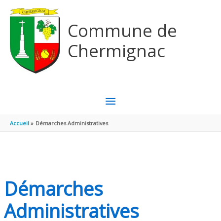
Aller au contenu
Aller au pied de page
Commune de
Chermignac
MENU
PRINCIPAL
Accueil
Démarches Administratives
Démarches
Administratives