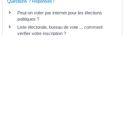
Questions ? Réponses !
Peut-on voter par internet pour les élections
politiques ?
Liste électorale, bureau de vote ... comment
vérifier votre inscription ?
Peut-on voter en prison ?
Quelles sont les dates des prochaines
élections ?
Élections municipales 2020 : peut-on s'inscrire et
voter la même année ?
Et aussi
Procuration : comment voter le jour de
l'élection ?
Papiers - Citoyenneté