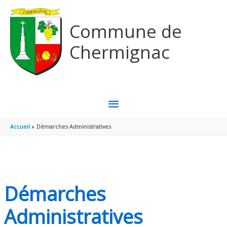
Aller au contenu
Aller au pied de page
Commune de
Chermignac
MENU
PRINCIPAL
Accueil
Démarches Administratives
Démarches
Administratives