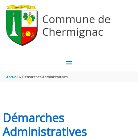
Aller au contenu
Aller au pied de page
Commune de
Chermignac
MENU
PRINCIPAL
Accueil
Démarches Administratives
Démarches
Administratives