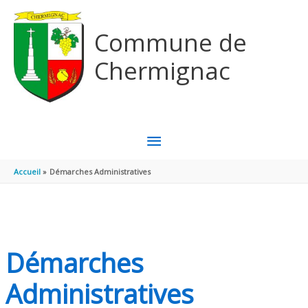
Aller au contenu
Aller au pied de page
Commune de
Chermignac
MENU
PRINCIPAL
Accueil
Démarches Administratives
Démarches
Administratives