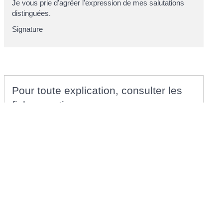
Je vous prie d'agréer l'expression de mes salutations
distinguées.
Signature
Pour toute explication, consulter les
fiches pratiques :
PARTICULIERS
Congé sabbatique dans le secteur privé
©
Direction de l'information légale et administrative