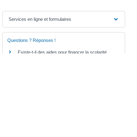
Services en ligne et formulaires
Questions ? Réponses !
Existe-t-il des aides pour financer la scolarité
d'un élève ?
Peut-on obtenir une aide financière pour la
cantine scolaire ?
©
Direction de l'information légale et administrative