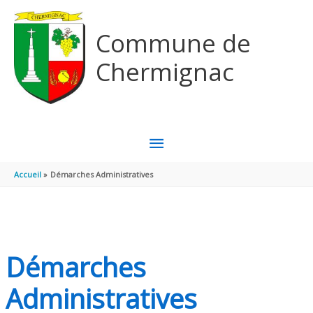
Aller au contenu
Aller au pied de page
Commune de
Chermignac
MENU
PRINCIPAL
Accueil
Démarches Administratives
Démarches
Administratives