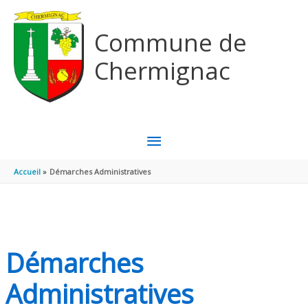
Aller au contenu
Aller au pied de page
Commune de
Chermignac
MENU
PRINCIPAL
Accueil
Démarches Administratives
Démarches
Administratives