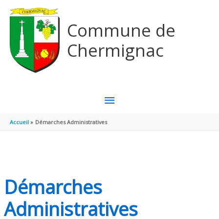
Aller au contenu
Aller au pied de page
Commune de
Chermignac
MENU
PRINCIPAL
Accueil
Démarches Administratives
Démarches
Administratives