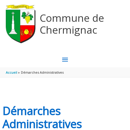
Aller au contenu
Aller au pied de page
Commune de
Chermignac
MENU
PRINCIPAL
Accueil
Démarches Administratives
Démarches
Administratives