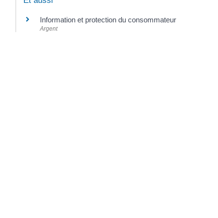
Et aussi
Information et protection du consommateur
Argent
©
Direction de l'information légale et administrative
Mairie de Chermignac
Horaire
public :
2 place du Maréchal Leclerc
17460 Chermignac
LUNDI : 1
Téléphone : 05.46.92.60.53
MARDI : 1