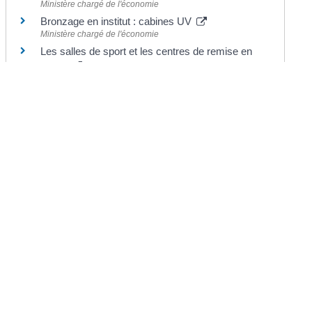
Ministère chargé de l'économie
Bronzage en institut : cabines UV
Ministère chargé de l'économie
Les salles de sport et les centres de remise en
forme
Institut national de la consommation (INC)
©
Direction de l'information légale et administrative
Mairie de Chermignac
2 place du Maréchal Leclerc