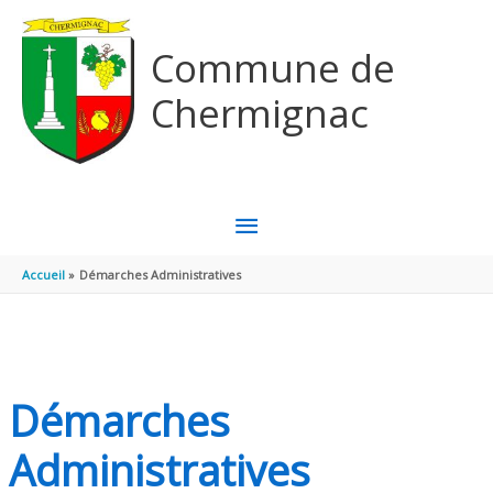
Aller au contenu
Aller au pied de page
Commune de
Chermignac
MENU
PRINCIPAL
Accueil
Démarches Administratives
Démarches
Administratives