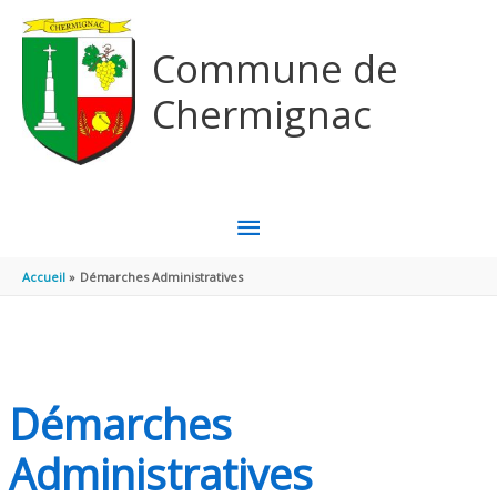
Aller au contenu
Aller au pied de page
Commune de
Chermignac
MENU
PRINCIPAL
Accueil
Démarches Administratives
Démarches
Administratives