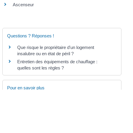
Ascenseur
Questions ? Réponses !
Que risque le propriétaire d'un logement
insalubre ou en état de péril ?
Entretien des équipements de chauffage :
quelles sont les règles ?
Pour en savoir plus
Habitat indigne : quel recours ?
Agence nationale pour l'information sur le logement (Anil)
Se passer des produits toxiques à la maison et
au jardin
Agence de l'environnement et de la maîtrise de l'énergie
(Ademe)