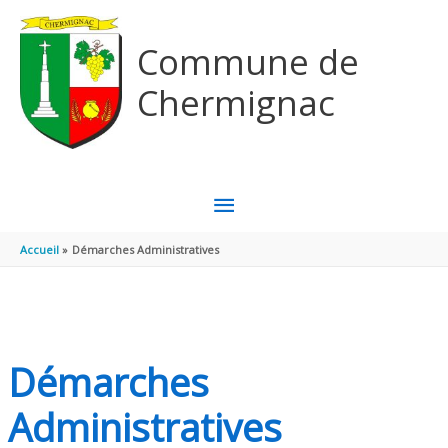
Aller au contenu
Aller au pied de page
Commune de
Chermignac
MENU
PRINCIPAL
Accueil
Démarches Administratives
Démarches
Administratives