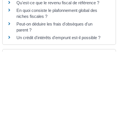
Qu'est-ce que le revenu fiscal de référence ?
En quoi consiste le plafonnement global des
niches fiscales ?
Peut-on déduire les frais d'obsèques d'un
parent ?
Un crédit d'intérêts d'emprunt est-il possible ?
Et aussi
Impôt sur le revenu : déclaration et revenus à
déclarer
Argent
Saisir l'administration fiscale (difficultés de
paiement, réclamation, ...)
Argent
Impôt sur le revenu des Français à l'étranger
Argent
Impôt sur le revenu : calcul et paiement
Argent